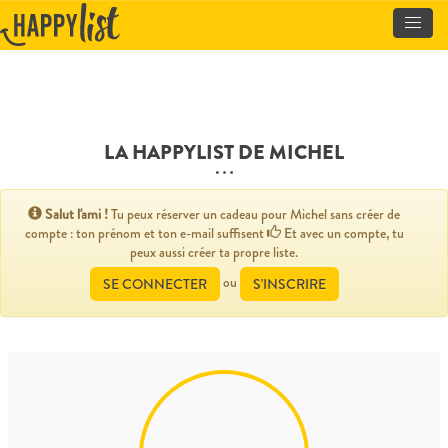
Toggle
naviga
LA HAPPYLIST DE MICHEL
Salut l'ami !
Tu peux réserver un cadeau pour Michel sans créer de
compte : ton prénom et ton e-mail suffisent
Et avec un compte, tu
peux aussi créer ta propre liste.
ou
SE CONNECTER
S'INSCRIRE
Michel
Bourgeois